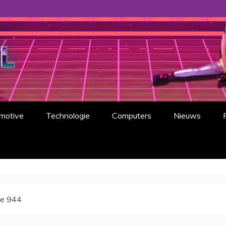
 want de jaren '80 waren gewoon prachtig.
motive
Technologie
Computers
Nieuws
he 944