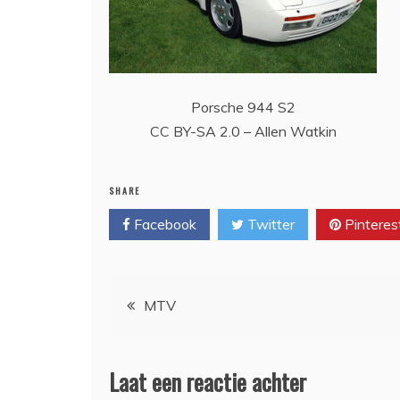
Porsche 944 S2
CC BY-SA 2.0 – Allen Watkin
SHARE
Facebook
Twitter
Pinteres
Bericht
MTV
navigatie
Laat een reactie achter