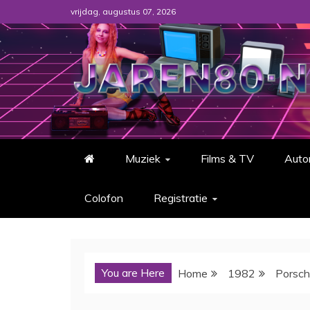
Skip
vrijdag, augustus 07, 2026
to
content
Jaren80.nl – Alles over de Jaren '80,
Muziek
Films & TV
Auto
Colofon
Registratie
You are Here
Home
1982
Porsc