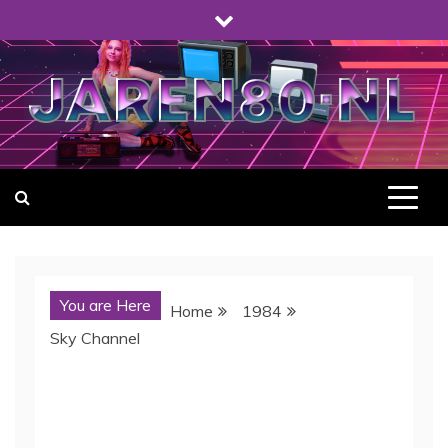
Skip
to
content
Jaren80.nl – Alles over de Jaren '80, want de jaren '80
waren gewoon prachtig.
You are Here
Home
1984
Sky Channel