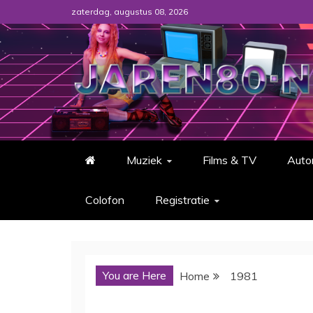
Skip
zaterdag, augustus 08, 2026
to
content
Jaren80.nl – Alles over de Jaren '80,
Muziek
Films & TV
Auto
Colofon
Registratie
You are Here
Home
1981