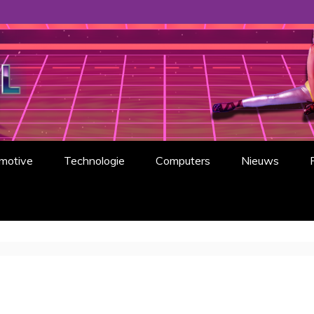
 want de jaren '80 waren gewoon prachtig.
motive
Technologie
Computers
Nieuws