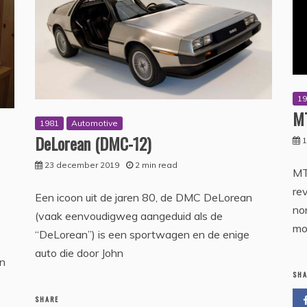
1
M
1981
Automotive
DeLorean (DMC-12)
1
23 december 2019
2 min read
MT
re
Een icoon uit de jaren 80, de DMC DeLorean
no
(vaak eenvoudigweg aangeduid als de
1
mo
“DeLorean”) is een sportwagen en de enige
auto die door John
n
SH
SHARE